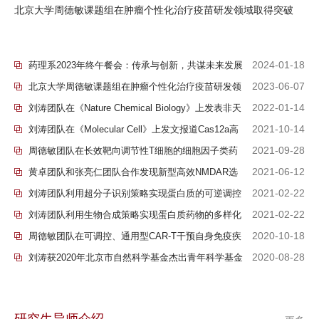
北京大学周德敏课题组在肿瘤个性化治疗疫苗研发领域取得突破
2024-01-18
药理系2023年终午餐会：传承与创新，共谋未来发展
2023-06-07
北京大学周德敏课题组在肿瘤个性化治疗疫苗研发领
域取得突破
2022-01-14
刘涛团队在《Nature Chemical Biology》上发表非天
然氨基酸调控的胰岛素分泌细胞治疗系统
2021-10-14
刘涛团队在《Molecular Cell》上发文报道Cas12a高
效基因编辑系统
2021-09-28
周德敏团队在长效靶向调节性T细胞的细胞因子类药
物治疗自身免疫性疾病方面取得重要进展
2021-06-12
黄卓团队和张亮仁团队合作发现新型高效NMDAR选
择性变构激动剂表现良好抗抑郁潜力
2021-02-22
刘涛团队利用超分子识别策略实现蛋白质的可逆调控
2021-02-22
刘涛团队利用生物合成策略实现蛋白质药物的多样化
修饰
2020-10-18
周德敏团队在可调控、通用型CAR-T干预自身免疫疾
病和肿瘤的研究方面取得进展
2020-08-28
刘涛获2020年北京市自然科学基金杰出青年科学基金
项目